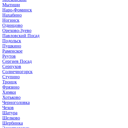
Мытищи
Наро-Фоминск
Нахабино
Ногинск
Одинцово
Орехово-Зуево
Павловский Посад
Подольск
Пушкино
Раменское
Реутов
Сергиев Посад
Серпухов
Солнечногорск
Ступино
Троицк
Фрязино
Химки
Хотьково
Черноголовка
Чехов
Шатура
Щелково
Щербинка