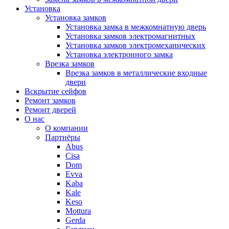
Установка
Установка замков
Установка замка в межкомнатную дверь
Установка замков электромагнитных
Установка замков электромеханических
Установка электронного замка
Врезка замков
Врезка замков в металлические входные
двери
Вскрытие сейфов
Ремонт замков
Ремонт дверей
О нас
О компании
Партнёры
Abus
Cisa
Dom
Evva
Kaba
Kale
Keso
Mottura
Gerda