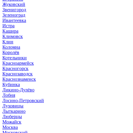
Жуковский
Звенигород
Зеленоград
Ивантеевка
Истра
Кашира
Климовск
Клин
Коломна
Королёв
Котельники
Красноармейск
Красногорск
Краснозаводск
Краснознаменск
Кубинка
Ликино-Дулёво
Лобня
Лосино-Петровский
Луховицы
Лыткарино
Люберцы
Можайск
Москва
Московский