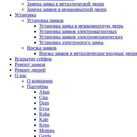
Замена замка в металлической двери
Замена замков в межкомнатной двери
Установка
Установка замков
Установка замка в межкомнатную дверь
Установка замков электромагнитных
Установка замков электромеханических
Установка электронного замка
Врезка замков
Врезка замков в металлические входные двер
Вскрытие сейфов
Ремонт замков
Ремонт дверей
О нас
О компании
Партнёры
Abus
Cisa
Dom
Evva
Kaba
Kale
Keso
Mottura
Gerda