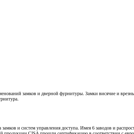
менований замков и дверной фурнитуры. Замки висячие и врезны
урнитура.
 замков и систем управления доступа. Имея 6 заводов и распрос
ий продукции CISA прошли сертификацию в соответствии с евр