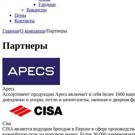
Гардиан
Вакансии
Цены
Контакты
Главная
/
О компании
/
Партнеры
Партнеры
Apecs
Ассортимент продукции Apecs включает в себя более 1600 наи
доводчики и упоры, петли и шпингалеты, оконная и дверная ф
Cisa
CISA является ведущим брендом в Европе в сфере производства
важнейшую роль на мировом рынке. Более 30 000 наименован