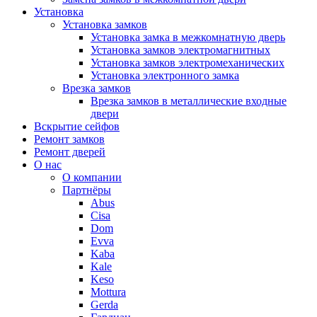
Установка
Установка замков
Установка замка в межкомнатную дверь
Установка замков электромагнитных
Установка замков электромеханических
Установка электронного замка
Врезка замков
Врезка замков в металлические входные
двери
Вскрытие сейфов
Ремонт замков
Ремонт дверей
О нас
О компании
Партнёры
Abus
Cisa
Dom
Evva
Kaba
Kale
Keso
Mottura
Gerda