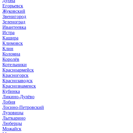
Дубна
Егорьевск
Жуковский
Звенигород
Зеленоград
Ивантеевка
Истра
Кашира
Климовск
Клин
Коломна
Королёв
Котельники
Красноармейск
Красногорск
Краснозаводск
Краснознаменск
Кубинка
Ликино-Дулёво
Лобня
Лосино-Петровский
Луховицы
Лыткарино
Люберцы
Можайск