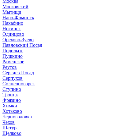
Москва
Московский
Мытищи
Наро-Фоминск
Нахабино
Ногинск
Одинцово
Орехово-Зуево
Павловский Посад
Подольск
Пушкино
Раменское
Реутов
Сергиев Посад
Серпухов
Солнечногорск
Ступино
Троицк
Фрязино
Химки
Хотьково
Черноголовка
Чехов
Шатура
Щелково